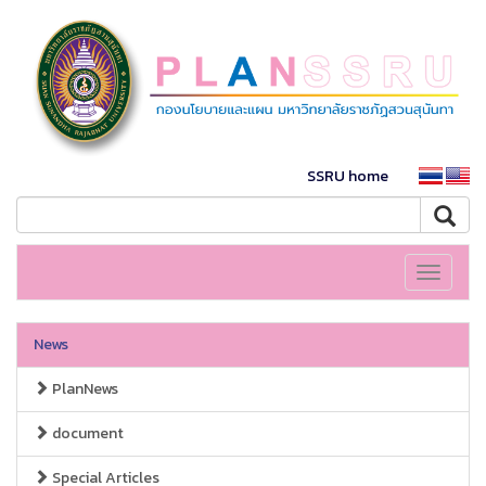
SSRU home
Toggle
navigati
News
PlanNews
document
Special Articles