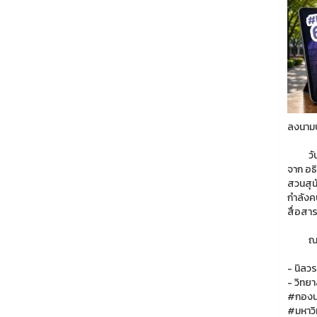
ลงนามบ
วันที่
จาก อธ
สวนสุน
กำลังค
สื่อสา
ณ ห้อ
- นิลว
- วิทยา
#กองน
#มหาวิ