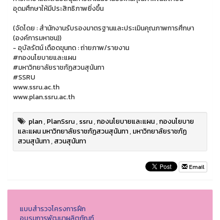
อุดมศึกษาให้มีประสิทธิภาพยิ่งขึ้น
(จัดโดย : สำนักงานรับรองมาตรฐานและประเมินคุณภาพการศึกษา
(องค์การมหาชน))
- อุบัลรัตน์ เดือดขุนทด : ถ่ายภาพ/รายงาน
#กองนโยบายและแผน
#มหาวิทยาลัยราชภัฏสวนสุนันทา
#SSRU
www.ssru.ac.th
www.plan.ssru.ac.th
plan
,
PlanSsru
,
ssru
,
กองนโยบายและแผน
,
กองนโยบาย
และแผน มหาวิทยาลัยราชภัฏสวนสุนันทา
,
มหาวิทยาลัยราชภัฏ
สวนสุนันทา
,
สวนสุนันทา
Email
แบบสำรวจโครงการฝึก
อบรมการพัฒนาผลิตภัณฑ์