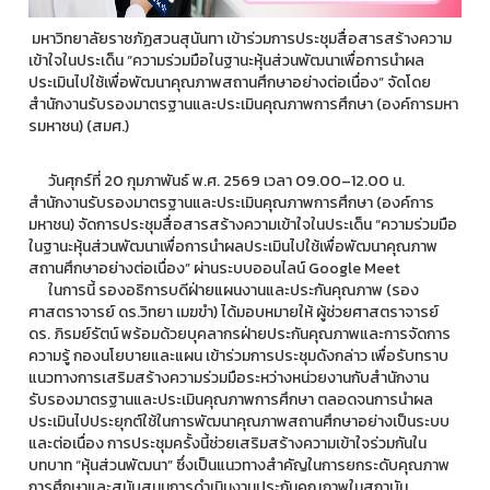
มหาวิทยาลัยราชภัฏสวนสุนันทา เข้าร่วมการประชุมสื่อสารสร้างความ
เข้าใจในประเด็น “ความร่วมมือในฐานะหุ้นส่วนพัฒนาเพื่อการนำผล
ประเมินไปใช้เพื่อพัฒนาคุณภาพสถานศึกษาอย่างต่อเนื่อง” จัดโดย
สำนักงานรับรองมาตรฐานและประเมินคุณภาพการศึกษา (องค์การมหา
รมหาชน) (สมศ.)
วันศุกร์ที่ 20 กุมภาพันธ์ พ.ศ. 2569 เวลา 09.00–12.00 น.
สำนักงานรับรองมาตรฐานและประเมินคุณภาพการศึกษา (องค์การ
มหาชน) จัดการประชุมสื่อสารสร้างความเข้าใจในประเด็น “ความร่วมมือ
ในฐานะหุ้นส่วนพัฒนาเพื่อการนำผลประเมินไปใช้เพื่อพัฒนาคุณภาพ
สถานศึกษาอย่างต่อเนื่อง” ผ่านระบบออนไลน์ Google Meet
ในการนี้ รองอธิการบดีฝ่ายแผนงานและประกันคุณภาพ (รอง
ศาสตราจารย์ ดร.วิทยา เมฆขำ) ได้มอบหมายให้ ผู้ช่วยศาสตราจารย์
ดร. ภิรมย์รัตน์ พร้อมด้วยบุคลากรฝ่ายประกันคุณภาพและการจัดการ
ความรู้ กองนโยบายและแผน เข้าร่วมการประชุมดังกล่าว เพื่อรับทราบ
แนวทางการเสริมสร้างความร่วมมือระหว่างหน่วยงานกับสำนักงาน
รับรองมาตรฐานและประเมินคุณภาพการศึกษา ตลอดจนการนำผล
ประเมินไปประยุกต์ใช้ในการพัฒนาคุณภาพสถานศึกษาอย่างเป็นระบบ
และต่อเนื่อง การประชุมครั้งนี้ช่วยเสริมสร้างความเข้าใจร่วมกันใน
บทบาท “หุ้นส่วนพัฒนา” ซึ่งเป็นแนวทางสำคัญในการยกระดับคุณภาพ
การศึกษาและสนับสนุนการดำเนินงานประกันคุณภาพในสถาบัน