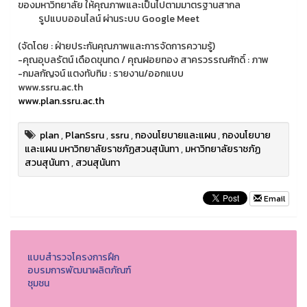
ของมหาวิทยาลัย ให้คุณภาพและเป็นไปตามมาตรฐานสากล
รูปแบบออนไลน์ ผ่านระบบ Google Meet
(จัดโดย : ฝ่ายประกันคุณภาพและการจัดการความรู้)
-คุณอุบลรัตน์ เดือดขุนทด / คุณฝอยทอง สาครวรรณศักดิ์ : ภาพ
-กมลกัญจน์ แตงทับทิม : รายงาน/ออกแบบ
www.ssru.ac.th
www.plan.ssru.ac.th
plan
,
PlanSsru
,
ssru
,
กองนโยบายและแผน
,
กองนโยบาย
และแผน มหาวิทยาลัยราชภัฏสวนสุนันทา
,
มหาวิทยาลัยราชภัฏ
สวนสุนันทา
,
สวนสุนันทา
Email
แบบสำรวจโครงการฝึก
อบรมการพัฒนาผลิตภัณฑ์
ชุมชน